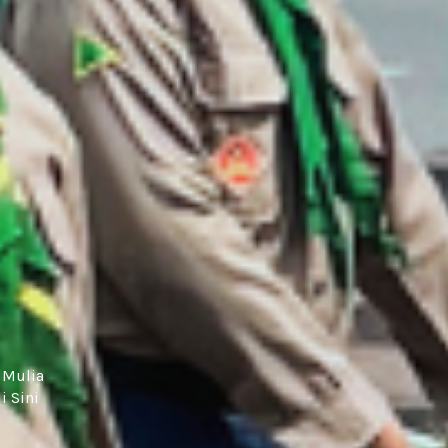
 Mulia
i Sini